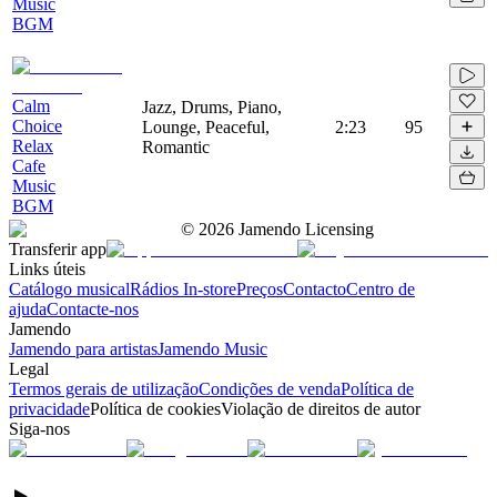
Music
BGM
Calm
Jazz, Drums, Piano,
Choice
Lounge, Peaceful,
2:23
95
Relax
Romantic
Cafe
Music
BGM
©
2026
Jamendo Licensing
Transferir app
Links úteis
Catálogo musical
Rádios In-store
Preços
Contacto
Centro de
ajuda
Contacte-nos
Jamendo
Jamendo para artistas
Jamendo Music
Legal
Termos gerais de utilização
Condições de venda
Política de
privacidade
Política de cookies
Violação de direitos de autor
Siga-nos