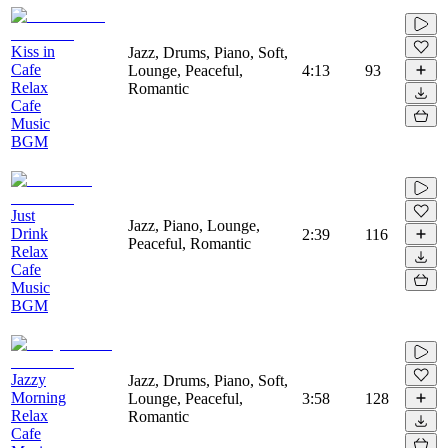
Kiss in
Jazz, Drums, Piano, Soft,
Cafe
Lounge, Peaceful,
4:13
93
Relax
Romantic
Cafe
Music
BGM
Just
Jazz, Piano, Lounge,
Drink
2:39
116
Peaceful, Romantic
Relax
Cafe
Music
BGM
Jazzy
Jazz, Drums, Piano, Soft,
Morning
Lounge, Peaceful,
3:58
128
Relax
Romantic
Cafe