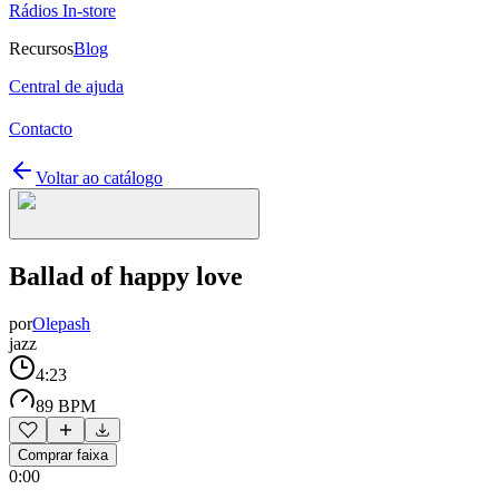
Rádios In-store
Recursos
Blog
Central de ajuda
Contacto
Voltar ao catálogo
Ballad of happy love
por
Olepash
jazz
4:23
89 BPM
Comprar faixa
0:00