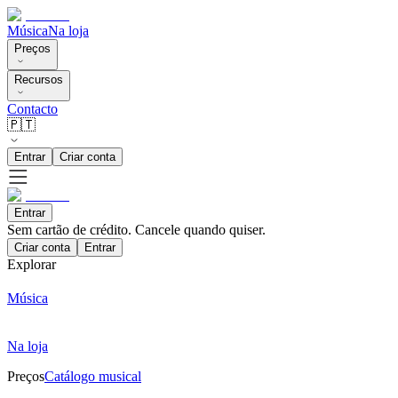
Música
Na loja
Preços
Recursos
Contacto
🇵🇹
Entrar
Criar conta
Entrar
Sem cartão de crédito. Cancele quando quiser.
Criar conta
Entrar
Explorar
Música
Na loja
Preços
Catálogo musical