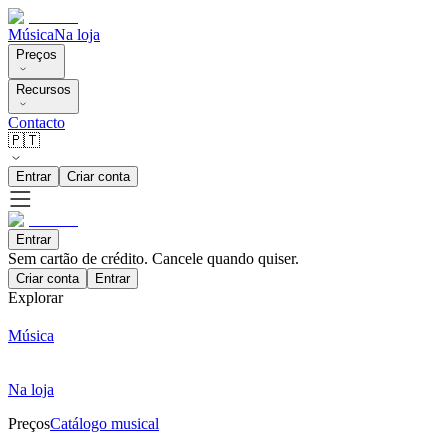
Música
Na loja
Preços
Recursos
Contacto
🇵🇹
Entrar
Criar conta
Entrar
Sem cartão de crédito. Cancele quando quiser.
Criar conta
Entrar
Explorar
Música
Na loja
Preços
Catálogo musical