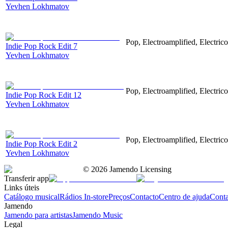
Yevhen Lokhmatov
Pop, Electroamplified, Electrico
Indie Pop Rock Edit 7
Yevhen Lokhmatov
Pop, Electroamplified, Electrico
Indie Pop Rock Edit 12
Yevhen Lokhmatov
Pop, Electroamplified, Electrico
Indie Pop Rock Edit 2
Yevhen Lokhmatov
©
2026
Jamendo Licensing
Transferir app
Links úteis
Catálogo musical
Rádios In-store
Preços
Contacto
Centro de ajuda
Conta
Jamendo
Jamendo para artistas
Jamendo Music
Legal