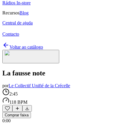
Rádios In-store
Recursos
Blog
Central de ajuda
Contacto
Voltar ao catálogo
La fausse note
por
Le Collectif Unifié de la Crécelle
2:45
118 BPM
Comprar faixa
0:00