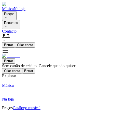
Música
Na loja
Preços
Recursos
Contacto
🇵🇹
Entrar
Criar conta
Entrar
Sem cartão de crédito. Cancele quando quiser.
Criar conta
Entrar
Explorar
Música
Na loja
Preços
Catálogo musical