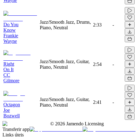
Wayne
Jazz/Smooth Jazz, Drums,
Do You
2:33
-
Piano, Neutral
Know
Frankie
Wayne
Jazz/Smooth Jazz, Guitar,
Right
2:54
-
Piano, Neutral
On It
CC
Gilmore
Jazz/Smooth Jazz, Guitar,
2:41
-
Octagon
Piano, Neutral
Joe
Bozwell
©
2026
Jamendo Licensing
Transferir app
Links úteis