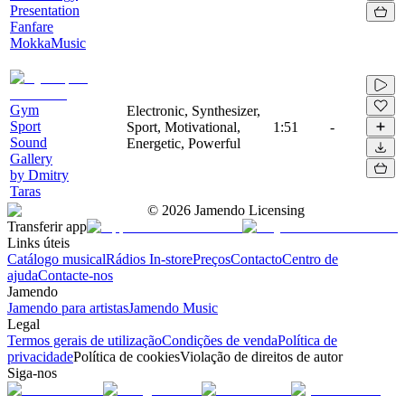
Presentation
Fanfare
MokkaMusic
Gym
Electronic, Synthesizer,
Sport
Sport, Motivational,
1:51
-
Sound
Energetic, Powerful
Gallery
by Dmitry
Taras
©
2026
Jamendo Licensing
Transferir app
Links úteis
Catálogo musical
Rádios In-store
Preços
Contacto
Centro de
ajuda
Contacte-nos
Jamendo
Jamendo para artistas
Jamendo Music
Legal
Termos gerais de utilização
Condições de venda
Política de
privacidade
Política de cookies
Violação de direitos de autor
Siga-nos