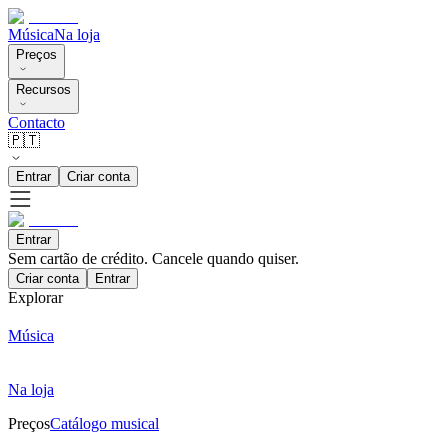
Música
Na loja
Preços
Recursos
Contacto
🇵🇹
Entrar
Criar conta
Entrar
Sem cartão de crédito. Cancele quando quiser.
Criar conta
Entrar
Explorar
Música
Na loja
Preços
Catálogo musical