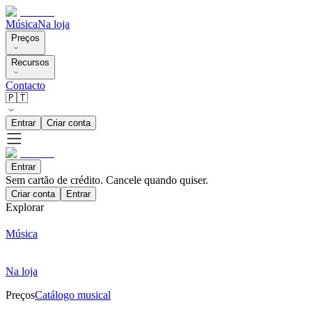
Música
Na loja
Preços
Recursos
Contacto
🇵🇹
Entrar
Criar conta
Entrar
Sem cartão de crédito. Cancele quando quiser.
Criar conta
Entrar
Explorar
Música
Na loja
Preços
Catálogo musical