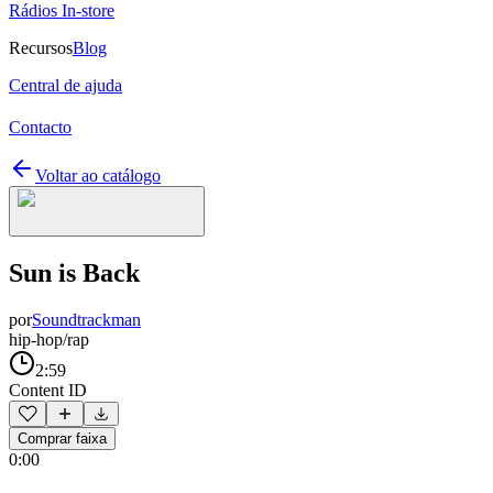
Rádios In-store
Recursos
Blog
Central de ajuda
Contacto
Voltar ao catálogo
Sun is Back
por
Soundtrackman
hip-hop/rap
2:59
Content ID
Comprar faixa
0:00