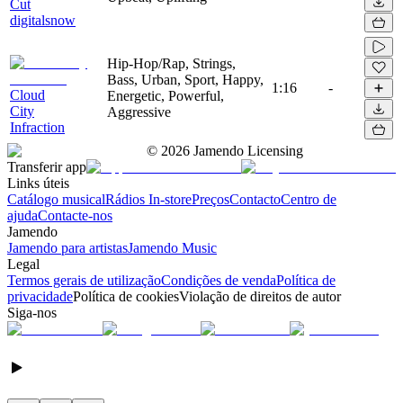
Cut
digitalsnow
Hip-Hop/Rap, Strings,
Bass, Urban, Sport, Happy,
1:16
-
Cloud
Energetic, Powerful,
City
Aggressive
Infraction
©
2026
Jamendo Licensing
Transferir app
Links úteis
Catálogo musical
Rádios In-store
Preços
Contacto
Centro de
ajuda
Contacte-nos
Jamendo
Jamendo para artistas
Jamendo Music
Legal
Termos gerais de utilização
Condições de venda
Política de
privacidade
Política de cookies
Violação de direitos de autor
Siga-nos