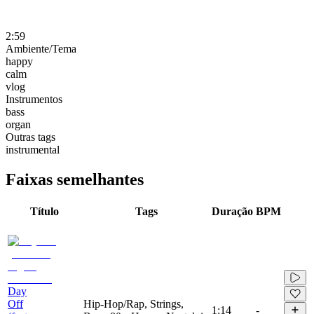
2:59
Ambiente/Tema
happy
calm
vlog
Instrumentos
bass
organ
Outras tags
instrumental
Faixas semelhantes
Título
Tags
Duração
BPM
Day
Off
Hip-Hop/Rap, Strings,
1:14
-