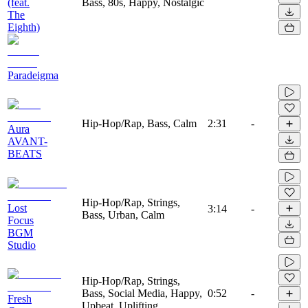
(feat.
Bass, 80s, Happy, Nostalgic
The
Eighth)
Paradeigma
Hip-Hop/Rap, Bass, Calm
2:31
-
Aura
AVANT-
BEATS
Hip-Hop/Rap, Strings,
Lost
3:14
-
Bass, Urban, Calm
Focus
BGM
Studio
Hip-Hop/Rap, Strings,
Bass, Social Media, Happy,
0:52
-
Fresh
Upbeat, Uplifting