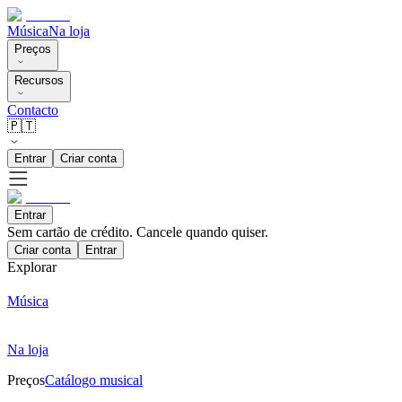
Música
Na loja
Preços
Recursos
Contacto
🇵🇹
Entrar
Criar conta
Entrar
Sem cartão de crédito. Cancele quando quiser.
Criar conta
Entrar
Explorar
Música
Na loja
Preços
Catálogo musical