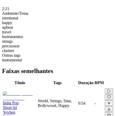
2:21
Ambiente/Tema
emotional
happy
upbeat
travel
Instrumentos
strings
percussion
clarinet
Outras tags
instrumental
Faixas semelhantes
Título
Tags
Duração
BPM
World, Strings, Sitar,
India Pop
0:54
-
Bollywood, Happy
Short 04
Yevhen