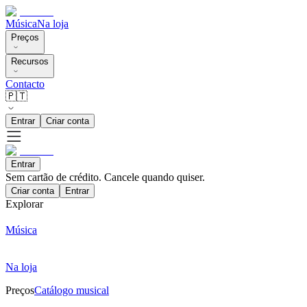
Música
Na loja
Preços
Recursos
Contacto
🇵🇹
Entrar
Criar conta
Entrar
Sem cartão de crédito. Cancele quando quiser.
Criar conta
Entrar
Explorar
Música
Na loja
Preços
Catálogo musical