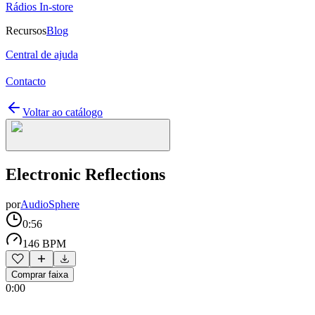
Rádios In-store
Recursos
Blog
Central de ajuda
Contacto
Voltar ao catálogo
Electronic Reflections
por
AudioSphere
0:56
146 BPM
Comprar faixa
0:00