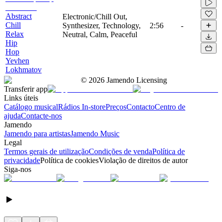
Abstract
Electronic/Chill Out,
Chill
Synthesizer, Technology,
2:56
-
Relax
Neutral, Calm, Peaceful
Hip
Hop
Yevhen
Lokhmatov
©
2026
Jamendo Licensing
Transferir app
Links úteis
Catálogo musical
Rádios In-store
Preços
Contacto
Centro de
ajuda
Contacte-nos
Jamendo
Jamendo para artistas
Jamendo Music
Legal
Termos gerais de utilização
Condições de venda
Política de
privacidade
Política de cookies
Violação de direitos de autor
Siga-nos