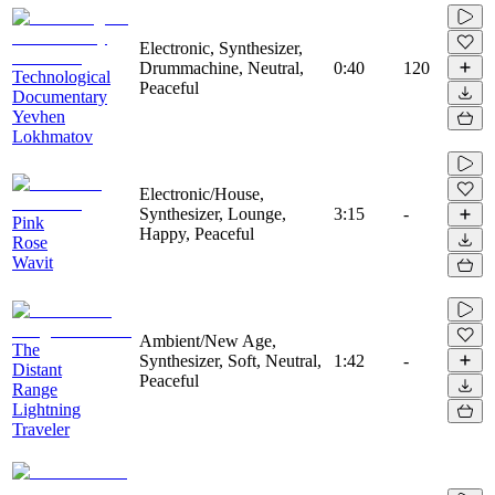
Electronic, Synthesizer,
Drummachine, Neutral,
0:40
120
Technological
Peaceful
Documentary
Yevhen
Lokhmatov
Electronic/House,
Synthesizer, Lounge,
3:15
-
Pink
Happy, Peaceful
Rose
Wavit
Ambient/New Age,
The
Synthesizer, Soft, Neutral,
1:42
-
Distant
Peaceful
Range
Lightning
Traveler