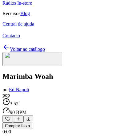
Rádios In-store
Recursos
Blog
Central de ajuda
Contacto
Voltar ao catálogo
Marimba Woah
por
Ed Napoli
pop
3:52
90 BPM
Comprar faixa
0:00