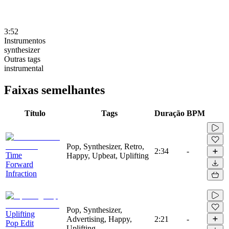
3:52
Instrumentos
synthesizer
Outras tags
instrumental
Faixas semelhantes
Título
Tags
Duração
BPM
Pop, Synthesizer, Retro,
2:34
-
Time
Happy, Upbeat, Uplifting
Forward
Infraction
Pop, Synthesizer,
Uplifting
Advertising, Happy,
2:21
-
Pop Edit
Uplifting