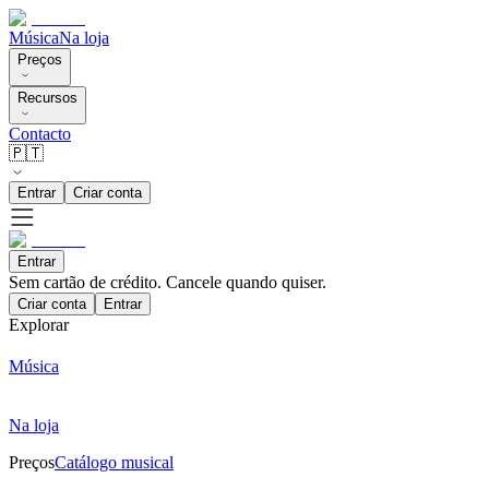
Música
Na loja
Preços
Recursos
Contacto
🇵🇹
Entrar
Criar conta
Entrar
Sem cartão de crédito. Cancele quando quiser.
Criar conta
Entrar
Explorar
Música
Na loja
Preços
Catálogo musical