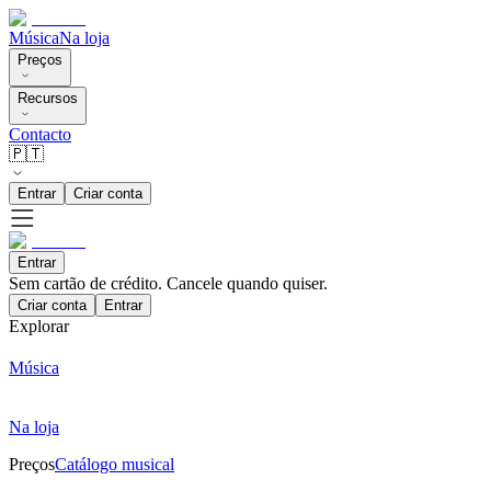
Música
Na loja
Preços
Recursos
Contacto
🇵🇹
Entrar
Criar conta
Entrar
Sem cartão de crédito. Cancele quando quiser.
Criar conta
Entrar
Explorar
Música
Na loja
Preços
Catálogo musical