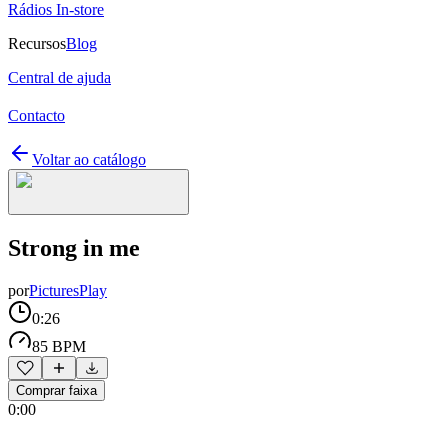
Rádios In-store
Recursos
Blog
Central de ajuda
Contacto
Voltar ao catálogo
Strong in me
por
PicturesPlay
0:26
85 BPM
Comprar faixa
0:00