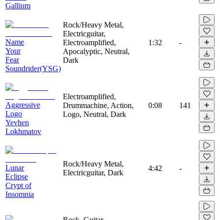
Gallium
Rock/Heavy Metal,
Electricguitar,
Name
Electroamplified,
1:32
-
Your
Apocalyptic, Neutral,
Fear
Dark
Soundrider(YSG)
Electroamplified,
Aggressive
Drummachine, Action,
0:08
141
Logo
Logo, Neutral, Dark
Yevhen
Lokhmatov
Rock/Heavy Metal,
Lunar
4:42
-
Electricguitar, Dark
Eclipse
Crypt of
Insomnia
Rock, Guitar,