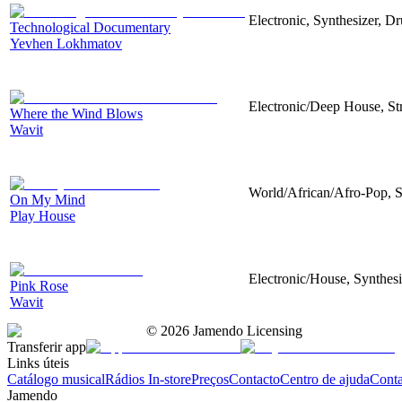
Electronic, Synthesizer, D
Technological Documentary
Yevhen Lokhmatov
Electronic/Deep House, Str
Where the Wind Blows
Wavit
World/African/Afro-Pop, S
On My Mind
Play House
Electronic/House, Synthes
Pink Rose
Wavit
©
2026
Jamendo Licensing
Transferir app
Links úteis
Catálogo musical
Rádios In-store
Preços
Contacto
Centro de ajuda
Conta
Jamendo