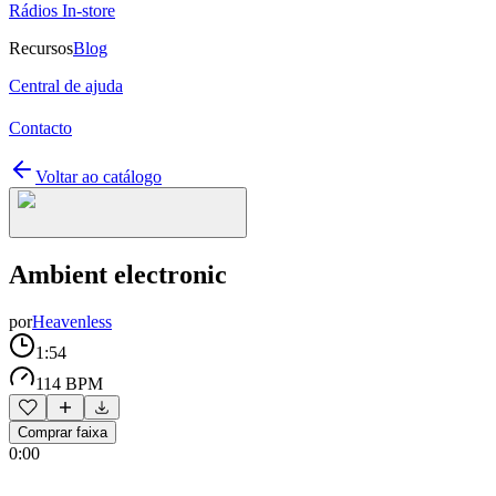
Rádios In-store
Recursos
Blog
Central de ajuda
Contacto
Voltar ao catálogo
Ambient electronic
por
Heavenless
1:54
114 BPM
Comprar faixa
0:00