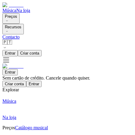
Música
Na loja
Preços
Recursos
Contacto
🇵🇹
Entrar
Criar conta
Entrar
Sem cartão de crédito. Cancele quando quiser.
Criar conta
Entrar
Explorar
Música
Na loja
Preços
Catálogo musical