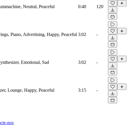
rummachine, Neutral, Peaceful
0:40
120
ings, Piano, Advertising, Happy, Peaceful
3:02
-
ynthesizer, Emotional, Sad
3:02
-
izer, Lounge, Happy, Peaceful
3:15
-
cte-nos