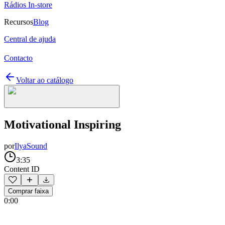
Rádios In-store
Recursos
Blog
Central de ajuda
Contacto
Voltar ao catálogo
Motivational Inspiring
por
IlyaSound
3:35
Content ID
Comprar faixa
0:00