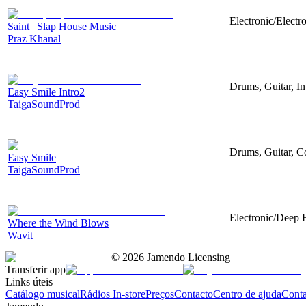
Electronic/Electr
Saint | Slap House Music
Praz Khanal
Drums, Guitar, I
Easy Smile Intro2
TaigaSoundProd
Drums, Guitar, C
Easy Smile
TaigaSoundProd
Electronic/Deep H
Where the Wind Blows
Wavit
©
2026
Jamendo Licensing
Transferir app
Links úteis
Catálogo musical
Rádios In-store
Preços
Contacto
Centro de ajuda
Conta