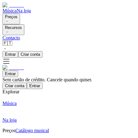
Música
Na loja
Preços
Recursos
Contacto
🇵🇹
Entrar
Criar conta
Entrar
Sem cartão de crédito. Cancele quando quiser.
Criar conta
Entrar
Explorar
Música
Na loja
Preços
Catálogo musical