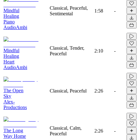
Classical, Peaceful,
Mindful
1:58
-
Sentimental
Healing
Piano
AudioAmbi
Classical, Tender,
Mindful
2:10
-
Peaceful
Healing
Heart
AudioAmbi
The Open
Classical, Peaceful
2:26
-
Sky
Alex-
Productions
Classical, Calm,
The Long
2:26
-
Peaceful
Way Home