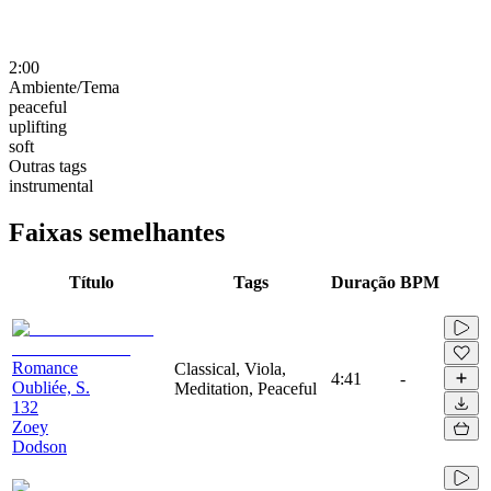
2:00
Ambiente/Tema
peaceful
uplifting
soft
Outras tags
instrumental
Faixas semelhantes
Título
Tags
Duração
BPM
Romance
Classical, Viola,
4:41
-
Oubliée, S.
Meditation, Peaceful
132
Zoey
Dodson