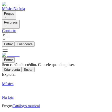
Música
Na loja
Preços
Recursos
Contacto
🇵🇹
Entrar
Criar conta
Entrar
Sem cartão de crédito. Cancele quando quiser.
Criar conta
Entrar
Explorar
Música
Na loja
Preços
Catálogo musical