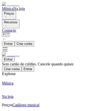
Música
Na loja
Preços
Recursos
Contacto
🇵🇹
Entrar
Criar conta
Entrar
Sem cartão de crédito. Cancele quando quiser.
Criar conta
Entrar
Explorar
Música
Na loja
Preços
Catálogo musical