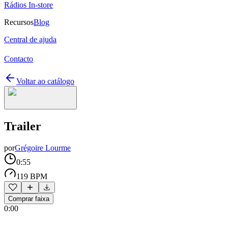
Rádios In-store
Recursos
Blog
Central de ajuda
Contacto
Voltar ao catálogo
Trailer
por
Grégoire Lourme
0:55
119 BPM
Comprar faixa
0:00