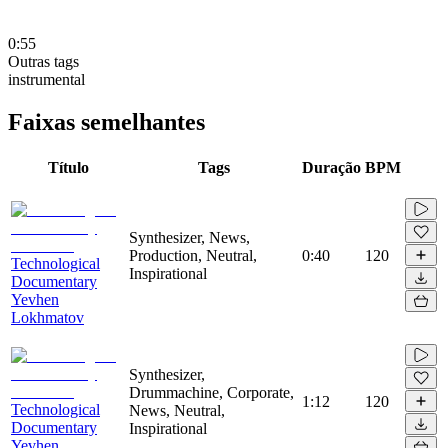
0:55
Outras tags
instrumental
Faixas semelhantes
Título
Tags
Duração
BPM
Synthesizer, News,
Production, Neutral,
0:40
120
Technological
Inspirational
Documentary
Yevhen
Lokhmatov
Synthesizer,
Drummachine, Corporate,
1:12
120
Technological
News, Neutral,
Documentary
Inspirational
Yevhen