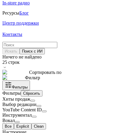
In-store радио
Ресурсы
Блог
Центр поддержки
Контакты
Искать
Поиск с ИИ
Ничего не найдено
25
строк
Сортировать по
Фильтр
Фильтры
Фильтры
Сбросить
Хиты продаж
Выбор редакции
YouTube Content ID
Инструментал
Вокал
Все
Explicit
Clean
Настроение