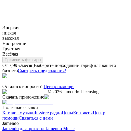
Энергия
низкая
высокая
Настроение
Грустная
Весёлая
Применить фильтры
От 7,99 €/месяц
Выберите подходящий тариф для вашего
бизнеса
Смотреть предложения!
Остались вопросы?"
Центр помощи
©
2026
Jamendo Licensing
Скачать приложение
Полезные ссылки
Каталог музыки
In-store радио
Цены
Контакты
Центр
помощи
Связаться с нами
Jamendo
Jamendo для артистов
Jamendo Music