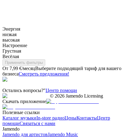
Энергия
низкая
высокая
Настроение
Грустная
Весёлая
Применить фильтры
От 7,99 €/месяц
Выберите подходящий тариф для вашего
бизнеса
Смотреть предложения!
Остались вопросы?"
Центр помощи
©
2026
Jamendo Licensing
Скачать приложение
Полезные ссылки
Каталог музыки
In-store радио
Цены
Контакты
Центр
помощи
Связаться с нами
Jamendo
Jamendo для артистов
Jamendo Music