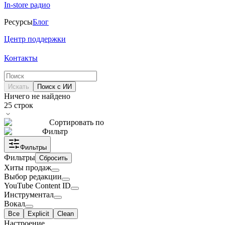
In-store радио
Ресурсы
Блог
Центр поддержки
Контакты
Искать
Поиск с ИИ
Ничего не найдено
25
строк
Сортировать по
Фильтр
Фильтры
Фильтры
Сбросить
Хиты продаж
Выбор редакции
YouTube Content ID
Инструментал
Вокал
Все
Explicit
Clean
Настроение