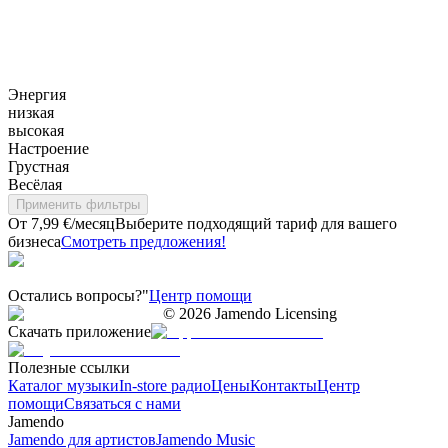
Энергия
низкая
высокая
Настроение
Грустная
Весёлая
Применить фильтры
От 7,99 €/месяц
Выберите подходящий тариф для вашего
бизнеса
Смотреть предложения!
Остались вопросы?"
Центр помощи
©
2026
Jamendo Licensing
Скачать приложение
Полезные ссылки
Каталог музыки
In-store радио
Цены
Контакты
Центр
помощи
Связаться с нами
Jamendo
Jamendo для артистов
Jamendo Music