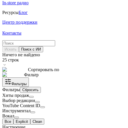
In-store радио
Ресурсы
Блог
Центр поддержки
Контакты
Искать
Поиск с ИИ
Ничего не найдено
25
строк
Сортировать по
Фильтр
Фильтры
Фильтры
Сбросить
Хиты продаж
Выбор редакции
YouTube Content ID
Инструментал
Вокал
Все
Explicit
Clean
Настроение