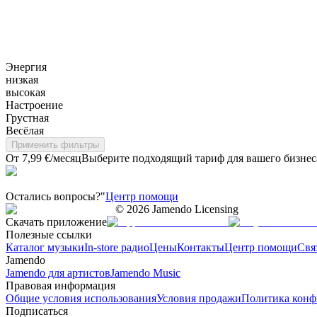
Энергия
низкая
высокая
Настроение
Грустная
Весёлая
Применить фильтры
От 7,99 €/месяц
Выберите подходящий тариф для вашего бизнес
Остались вопросы?"
Центр помощи
©
2026
Jamendo Licensing
Скачать приложение
Полезные ссылки
Каталог музыки
In-store радио
Цены
Контакты
Центр помощи
Свя
Jamendo
Jamendo для артистов
Jamendo Music
Правовая информация
Общие условия использования
Условия продажи
Политика конф
Подписаться