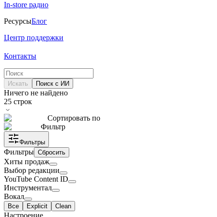
In-store радио
Ресурсы
Блог
Центр поддержки
Контакты
Искать
Поиск с ИИ
Ничего не найдено
25
строк
Сортировать по
Фильтр
Фильтры
Фильтры
Сбросить
Хиты продаж
Выбор редакции
YouTube Content ID
Инструментал
Вокал
Все
Explicit
Clean
Настроение