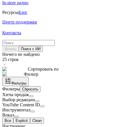
In-store радио
Ресурсы
Блог
Центр поддержки
Контакты
Искать
Поиск с ИИ
Ничего не найдено
25
строк
Сортировать по
Фильтр
Фильтры
Фильтры
Сбросить
Хиты продаж
Выбор редакции
YouTube Content ID
Инструментал
Вокал
Все
Explicit
Clean
Настроение