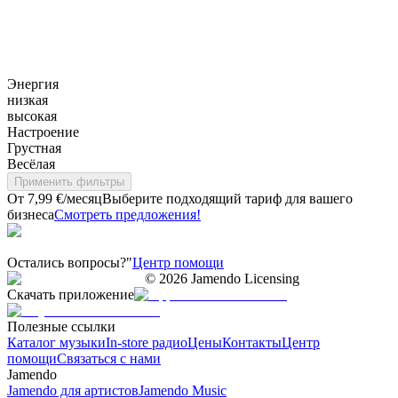
Энергия
низкая
высокая
Настроение
Грустная
Весёлая
Применить фильтры
От 7,99 €/месяц
Выберите подходящий тариф для вашего
бизнеса
Смотреть предложения!
Остались вопросы?"
Центр помощи
©
2026
Jamendo Licensing
Скачать приложение
Полезные ссылки
Каталог музыки
In-store радио
Цены
Контакты
Центр
помощи
Связаться с нами
Jamendo
Jamendo для артистов
Jamendo Music