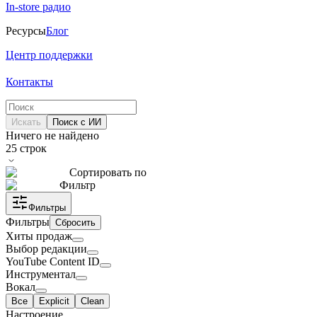
In-store радио
Ресурсы
Блог
Центр поддержки
Контакты
Искать
Поиск с ИИ
Ничего не найдено
25
строк
Сортировать по
Фильтр
Фильтры
Фильтры
Сбросить
Хиты продаж
Выбор редакции
YouTube Content ID
Инструментал
Вокал
Все
Explicit
Clean
Настроение