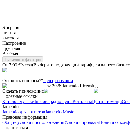
Энергия
низкая
высокая
Настроение
Грустная
Весёлая
Применить фильтры
От 7,99 €/месяц
Выберите подходящий тариф для вашего бизнес
Остались вопросы?"
Центр помощи
©
2026
Jamendo Licensing
Скачать приложение
Полезные ссылки
Каталог музыки
In-store радио
Цены
Контакты
Центр помощи
Свя
Jamendo
Jamendo для артистов
Jamendo Music
Правовая информация
Общие условия использования
Условия продажи
Политика конф
Подписаться