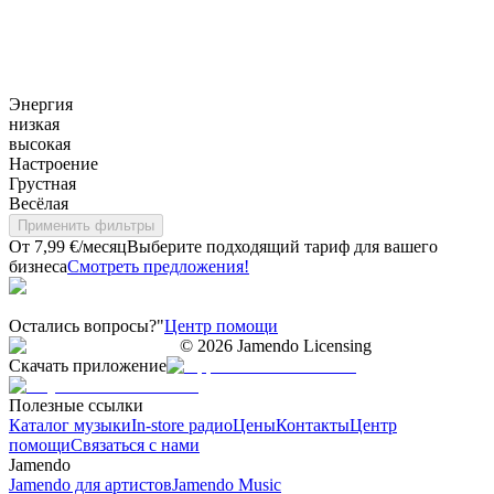
Энергия
низкая
высокая
Настроение
Грустная
Весёлая
Применить фильтры
От 7,99 €/месяц
Выберите подходящий тариф для вашего
бизнеса
Смотреть предложения!
Остались вопросы?"
Центр помощи
©
2026
Jamendo Licensing
Скачать приложение
Полезные ссылки
Каталог музыки
In-store радио
Цены
Контакты
Центр
помощи
Связаться с нами
Jamendo
Jamendo для артистов
Jamendo Music