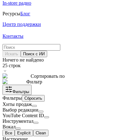
In-store радио
Ресурсы
Блог
Центр поддержки
Контакты
Искать
Поиск с ИИ
Ничего не найдено
25
строк
Сортировать по
Фильтр
Фильтры
Фильтры
Сбросить
Хиты продаж
Выбор редакции
YouTube Content ID
Инструментал
Вокал
Все
Explicit
Clean
Настроение