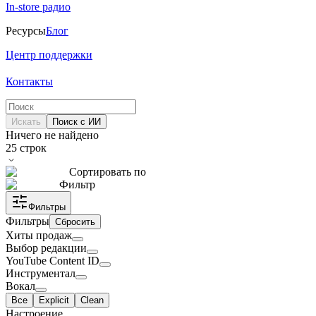
In-store радио
Ресурсы
Блог
Центр поддержки
Контакты
Искать
Поиск с ИИ
Ничего не найдено
25
строк
Сортировать по
Фильтр
Фильтры
Фильтры
Сбросить
Хиты продаж
Выбор редакции
YouTube Content ID
Инструментал
Вокал
Все
Explicit
Clean
Настроение