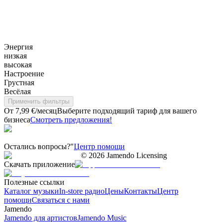
Энергия
низкая
высокая
Настроение
Грустная
Весёлая
Применить фильтры
От 7,99 €/месяц
Выберите подходящий тариф для вашего
бизнеса
Смотреть предложения!
Остались вопросы?"
Центр помощи
©
2026
Jamendo Licensing
Скачать приложение
Полезные ссылки
Каталог музыки
In-store радио
Цены
Контакты
Центр
помощи
Связаться с нами
Jamendo
Jamendo для артистов
Jamendo Music