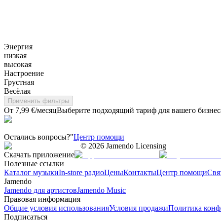
Энергия
низкая
высокая
Настроение
Грустная
Весёлая
Применить фильтры
От 7,99 €/месяц
Выберите подходящий тариф для вашего бизнес
Остались вопросы?"
Центр помощи
©
2026
Jamendo Licensing
Скачать приложение
Полезные ссылки
Каталог музыки
In-store радио
Цены
Контакты
Центр помощи
Свя
Jamendo
Jamendo для артистов
Jamendo Music
Правовая информация
Общие условия использования
Условия продажи
Политика конф
Подписаться