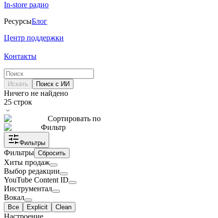
In-store радио
Ресурсы
Блог
Центр поддержки
Контакты
Искать
Поиск с ИИ
Ничего не найдено
25
строк
Сортировать по
Фильтр
Фильтры
Фильтры
Сбросить
Хиты продаж
Выбор редакции
YouTube Content ID
Инструментал
Вокал
Все
Explicit
Clean
Настроение