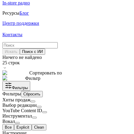
In-store радио
Ресурсы
Блог
Центр поддержки
Контакты
Искать
Поиск с ИИ
Ничего не найдено
25
строк
Сортировать по
Фильтр
Фильтры
Фильтры
Сбросить
Хиты продаж
Выбор редакции
YouTube Content ID
Инструментал
Вокал
Все
Explicit
Clean
Настроение