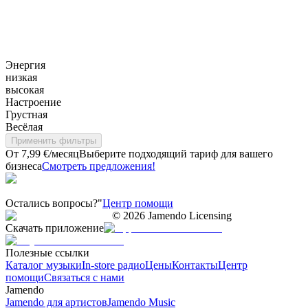
Энергия
низкая
высокая
Настроение
Грустная
Весёлая
Применить фильтры
От 7,99 €/месяц
Выберите подходящий тариф для вашего
бизнеса
Смотреть предложения!
Остались вопросы?"
Центр помощи
©
2026
Jamendo Licensing
Скачать приложение
Полезные ссылки
Каталог музыки
In-store радио
Цены
Контакты
Центр
помощи
Связаться с нами
Jamendo
Jamendo для артистов
Jamendo Music