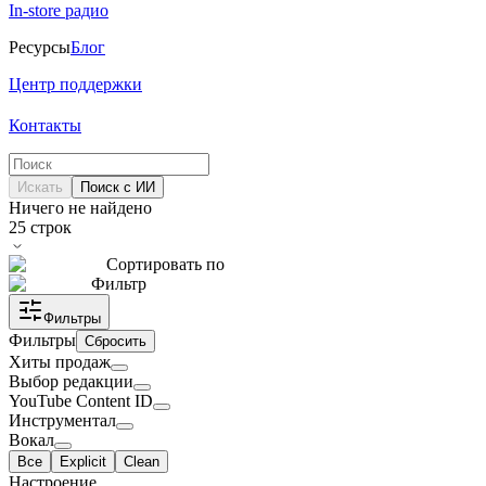
In-store радио
Ресурсы
Блог
Центр поддержки
Контакты
Искать
Поиск с ИИ
Ничего не найдено
25
строк
Сортировать по
Фильтр
Фильтры
Фильтры
Сбросить
Хиты продаж
Выбор редакции
YouTube Content ID
Инструментал
Вокал
Все
Explicit
Clean
Настроение