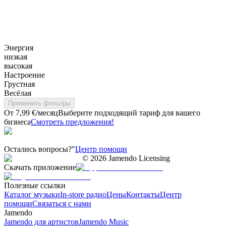
Энергия
низкая
высокая
Настроение
Грустная
Весёлая
Применить фильтры
От 7,99 €/месяц
Выберите подходящий тариф для вашего
бизнеса
Смотреть предложения!
Остались вопросы?"
Центр помощи
©
2026
Jamendo Licensing
Скачать приложение
Полезные ссылки
Каталог музыки
In-store радио
Цены
Контакты
Центр
помощи
Связаться с нами
Jamendo
Jamendo для артистов
Jamendo Music