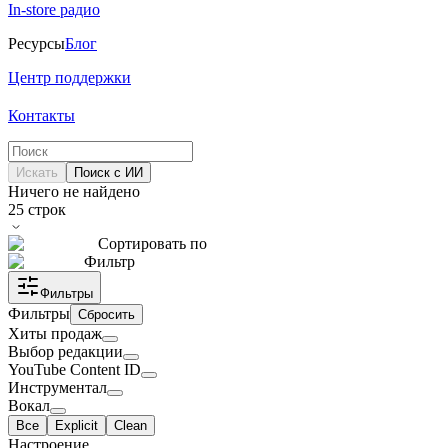
In-store радио
Ресурсы
Блог
Центр поддержки
Контакты
Искать
Поиск с ИИ
Ничего не найдено
25
строк
Сортировать по
Фильтр
Фильтры
Фильтры
Сбросить
Хиты продаж
Выбор редакции
YouTube Content ID
Инструментал
Вокал
Все
Explicit
Clean
Настроение