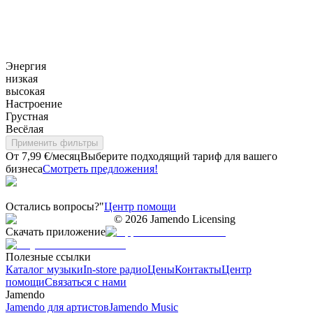
Энергия
низкая
высокая
Настроение
Грустная
Весёлая
Применить фильтры
От 7,99 €/месяц
Выберите подходящий тариф для вашего
бизнеса
Смотреть предложения!
Остались вопросы?"
Центр помощи
©
2026
Jamendo Licensing
Скачать приложение
Полезные ссылки
Каталог музыки
In-store радио
Цены
Контакты
Центр
помощи
Связаться с нами
Jamendo
Jamendo для артистов
Jamendo Music