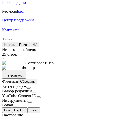
In-store радио
Ресурсы
Блог
Центр поддержки
Контакты
Искать
Поиск с ИИ
Ничего не найдено
25
строк
Сортировать по
Фильтр
Фильтры
Фильтры
Сбросить
Хиты продаж
Выбор редакции
YouTube Content ID
Инструментал
Вокал
Все
Explicit
Clean
Настроение