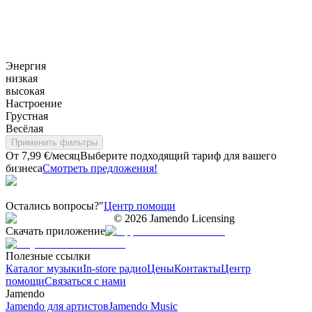
Энергия
низкая
высокая
Настроение
Грустная
Весёлая
Применить фильтры
От 7,99 €/месяц
Выберите подходящий тариф для вашего
бизнеса
Смотреть предложения!
Остались вопросы?"
Центр помощи
©
2026
Jamendo Licensing
Скачать приложение
Полезные ссылки
Каталог музыки
In-store радио
Цены
Контакты
Центр
помощи
Связаться с нами
Jamendo
Jamendo для артистов
Jamendo Music