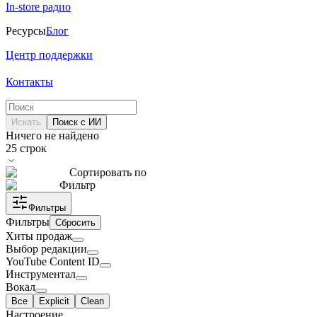
In-store радио
Ресурсы
Блог
Центр поддержки
Контакты
Искать
Поиск с ИИ
Ничего не найдено
25
строк
Сортировать по
Фильтр
Фильтры
Фильтры
Сбросить
Хиты продаж
Выбор редакции
YouTube Content ID
Инструментал
Вокал
Все
Explicit
Clean
Настроение