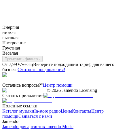
Энергия
низкая
высокая
Настроение
Грустная
Весёлая
Применить фильтры
От 7,99 €/месяц
Выберите подходящий тариф для вашего
бизнеса
Смотреть предложения!
Остались вопросы?"
Центр помощи
©
2026
Jamendo Licensing
Скачать приложение
Полезные ссылки
Каталог музыки
In-store радио
Цены
Контакты
Центр
помощи
Связаться с нами
Jamendo
Jamendo для артистов
Jamendo Music