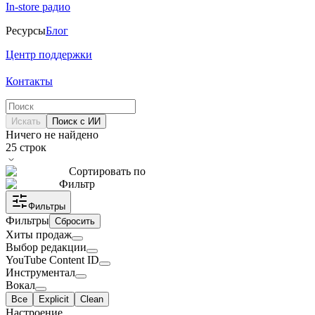
In-store радио
Ресурсы
Блог
Центр поддержки
Контакты
Искать
Поиск с ИИ
Ничего не найдено
25
строк
Сортировать по
Фильтр
Фильтры
Фильтры
Сбросить
Хиты продаж
Выбор редакции
YouTube Content ID
Инструментал
Вокал
Все
Explicit
Clean
Настроение