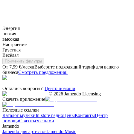
Энергия
низкая
высокая
Настроение
Грустная
Весёлая
Применить фильтры
От 7,99 €/месяц
Выберите подходящий тариф для вашего
бизнеса
Смотреть предложения!
Остались вопросы?"
Центр помощи
©
2026
Jamendo Licensing
Скачать приложение
Полезные ссылки
Каталог музыки
In-store радио
Цены
Контакты
Центр
помощи
Связаться с нами
Jamendo
Jamendo для артистов
Jamendo Music