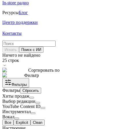
In-store радио
Ресурсы
Блог
Центр поддержки
Контакты
Искать
Поиск с ИИ
Ничего не найдено
25
строк
Сортировать по
Фильтр
Фильтры
Фильтры
Сбросить
Хиты продаж
Выбор редакции
YouTube Content ID
Инструментал
Вокал
Все
Explicit
Clean
Настроение