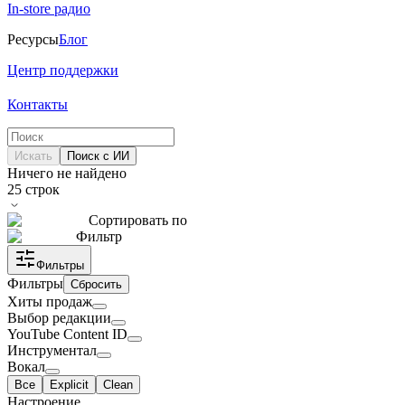
In-store радио
Ресурсы
Блог
Центр поддержки
Контакты
Искать
Поиск с ИИ
Ничего не найдено
25
строк
Сортировать по
Фильтр
Фильтры
Фильтры
Сбросить
Хиты продаж
Выбор редакции
YouTube Content ID
Инструментал
Вокал
Все
Explicit
Clean
Настроение