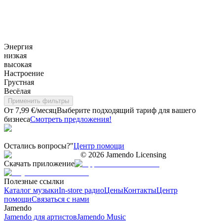
Энергия
низкая
высокая
Настроение
Грустная
Весёлая
Применить фильтры
От 7,99 €/месяц
Выберите подходящий тариф для вашего
бизнеса
Смотреть предложения!
Остались вопросы?"
Центр помощи
©
2026
Jamendo Licensing
Скачать приложение
Полезные ссылки
Каталог музыки
In-store радио
Цены
Контакты
Центр
помощи
Связаться с нами
Jamendo
Jamendo для артистов
Jamendo Music