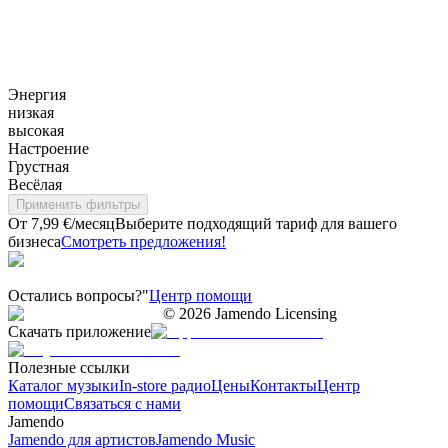
Энергия
низкая
высокая
Настроение
Грустная
Весёлая
Применить фильтры
От 7,99 €/месяц
Выберите подходящий тариф для вашего
бизнеса
Смотреть предложения!
Остались вопросы?"
Центр помощи
©
2026
Jamendo Licensing
Скачать приложение
Полезные ссылки
Каталог музыки
In-store радио
Цены
Контакты
Центр
помощи
Связаться с нами
Jamendo
Jamendo для артистов
Jamendo Music