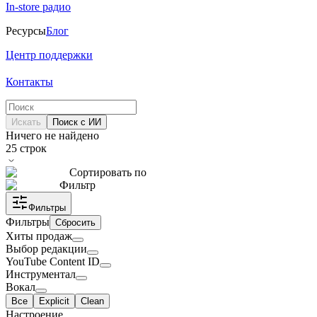
In-store радио
Ресурсы
Блог
Центр поддержки
Контакты
Искать
Поиск с ИИ
Ничего не найдено
25
строк
Сортировать по
Фильтр
Фильтры
Фильтры
Сбросить
Хиты продаж
Выбор редакции
YouTube Content ID
Инструментал
Вокал
Все
Explicit
Clean
Настроение