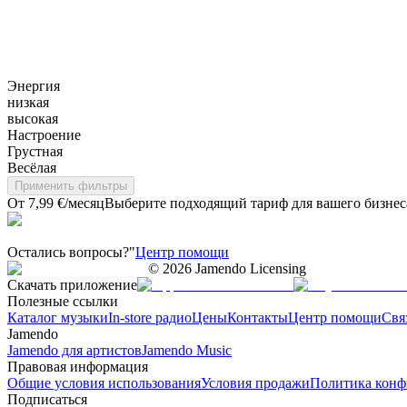
Энергия
низкая
высокая
Настроение
Грустная
Весёлая
Применить фильтры
От 7,99 €/месяц
Выберите подходящий тариф для вашего бизнес
Остались вопросы?"
Центр помощи
©
2026
Jamendo Licensing
Скачать приложение
Полезные ссылки
Каталог музыки
In-store радио
Цены
Контакты
Центр помощи
Свя
Jamendo
Jamendo для артистов
Jamendo Music
Правовая информация
Общие условия использования
Условия продажи
Политика конф
Подписаться