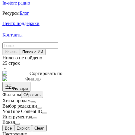
In-store радио
Ресурсы
Блог
Центр поддержки
Контакты
Искать
Поиск с ИИ
Ничего не найдено
25
строк
Сортировать по
Фильтр
Фильтры
Фильтры
Сбросить
Хиты продаж
Выбор редакции
YouTube Content ID
Инструментал
Вокал
Все
Explicit
Clean
Настроение