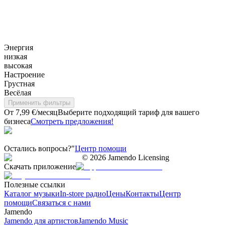
Энергия
низкая
высокая
Настроение
Грустная
Весёлая
Применить фильтры
От 7,99 €/месяц
Выберите подходящий тариф для вашего
бизнеса
Смотреть предложения!
Остались вопросы?"
Центр помощи
©
2026
Jamendo Licensing
Скачать приложение
Полезные ссылки
Каталог музыки
In-store радио
Цены
Контакты
Центр
помощи
Связаться с нами
Jamendo
Jamendo для артистов
Jamendo Music