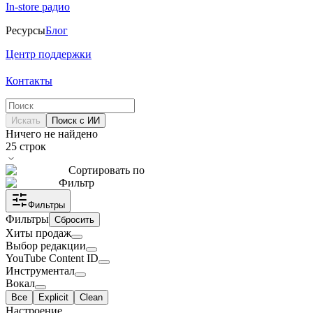
In-store радио
Ресурсы
Блог
Центр поддержки
Контакты
Искать
Поиск с ИИ
Ничего не найдено
25
строк
Сортировать по
Фильтр
Фильтры
Фильтры
Сбросить
Хиты продаж
Выбор редакции
YouTube Content ID
Инструментал
Вокал
Все
Explicit
Clean
Настроение