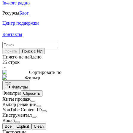
In-store радио
Ресурсы
Блог
Центр поддержки
Контакты
Искать
Поиск с ИИ
Ничего не найдено
25
строк
Сортировать по
Фильтр
Фильтры
Фильтры
Сбросить
Хиты продаж
Выбор редакции
YouTube Content ID
Инструментал
Вокал
Все
Explicit
Clean
Настроение