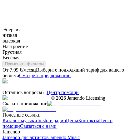
Энергия
низкая
высокая
Настроение
Грустная
Весёлая
Применить фильтры
От 7,99 €/месяц
Выберите подходящий тариф для вашего
бизнеса
Смотреть предложения!
Остались вопросы?"
Центр помощи
©
2026
Jamendo Licensing
Скачать приложение
Полезные ссылки
Каталог музыки
In-store радио
Цены
Контакты
Центр
помощи
Связаться с нами
Jamendo
Jamendo для артистов
Jamendo Music