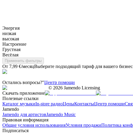
Энергия
низкая
высокая
Настроение
Грустная
Весёлая
Применить фильтры
От 7,99 €/месяц
Выберите подходящий тариф для вашего бизнес
Остались вопросы?"
Центр помощи
©
2026
Jamendo Licensing
Скачать приложение
Полезные ссылки
Каталог музыки
In-store радио
Цены
Контакты
Центр помощи
Свя
Jamendo
Jamendo для артистов
Jamendo Music
Правовая информация
Общие условия использования
Условия продажи
Политика конф
Подписаться