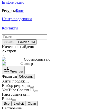
In-store радио
Ресурсы
Блог
Центр поддержки
Контакты
Искать
Поиск с ИИ
Ничего не найдено
25
строк
Сортировать по
Фильтр
Фильтры
Фильтры
Сбросить
Хиты продаж
Выбор редакции
YouTube Content ID
Инструментал
Вокал
Все
Explicit
Clean
Настроение