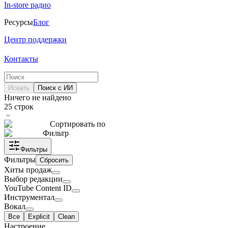
In-store радио
Ресурсы
Блог
Центр поддержки
Контакты
Искать
Поиск с ИИ
Ничего не найдено
25
строк
Сортировать по
Фильтр
Фильтры
Фильтры
Сбросить
Хиты продаж
Выбор редакции
YouTube Content ID
Инструментал
Вокал
Все
Explicit
Clean
Настроение