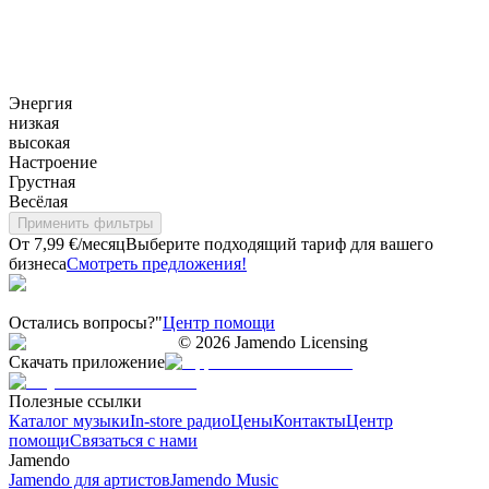
Энергия
низкая
высокая
Настроение
Грустная
Весёлая
Применить фильтры
От 7,99 €/месяц
Выберите подходящий тариф для вашего
бизнеса
Смотреть предложения!
Остались вопросы?"
Центр помощи
©
2026
Jamendo Licensing
Скачать приложение
Полезные ссылки
Каталог музыки
In-store радио
Цены
Контакты
Центр
помощи
Связаться с нами
Jamendo
Jamendo для артистов
Jamendo Music