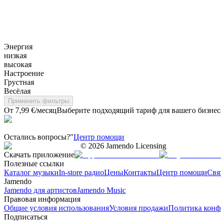
Энергия
низкая
высокая
Настроение
Грустная
Весёлая
Применить фильтры
От 7,99 €/месяц
Выберите подходящий тариф для вашего бизнес
Остались вопросы?"
Центр помощи
©
2026
Jamendo Licensing
Скачать приложение
Полезные ссылки
Каталог музыки
In-store радио
Цены
Контакты
Центр помощи
Свя
Jamendo
Jamendo для артистов
Jamendo Music
Правовая информация
Общие условия использования
Условия продажи
Политика конф
Подписаться