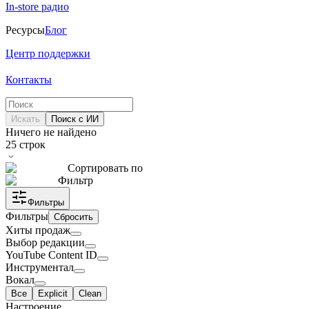
In-store радио
Ресурсы
Блог
Центр поддержки
Контакты
Искать
Поиск с ИИ
Ничего не найдено
25
строк
Сортировать по
Фильтр
Фильтры
Фильтры
Сбросить
Хиты продаж
Выбор редакции
YouTube Content ID
Инструментал
Вокал
Все
Explicit
Clean
Настроение