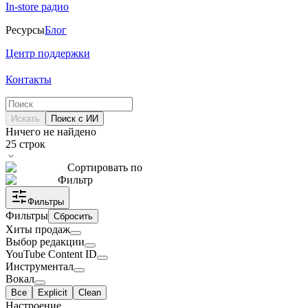
In-store радио
Ресурсы
Блог
Центр поддержки
Контакты
Искать
Поиск с ИИ
Ничего не найдено
25
строк
Сортировать по
Фильтр
Фильтры
Фильтры
Сбросить
Хиты продаж
Выбор редакции
YouTube Content ID
Инструментал
Вокал
Все
Explicit
Clean
Настроение