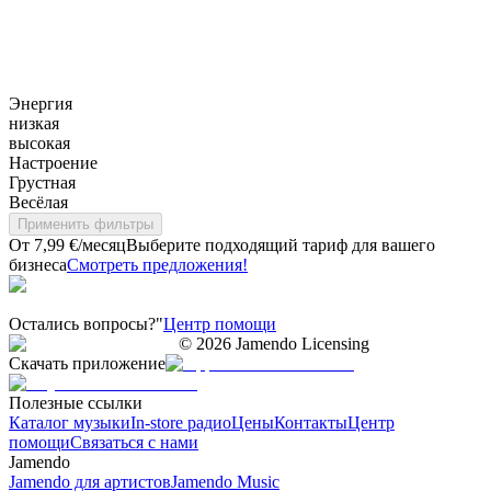
Энергия
низкая
высокая
Настроение
Грустная
Весёлая
Применить фильтры
От 7,99 €/месяц
Выберите подходящий тариф для вашего
бизнеса
Смотреть предложения!
Остались вопросы?"
Центр помощи
©
2026
Jamendo Licensing
Скачать приложение
Полезные ссылки
Каталог музыки
In-store радио
Цены
Контакты
Центр
помощи
Связаться с нами
Jamendo
Jamendo для артистов
Jamendo Music