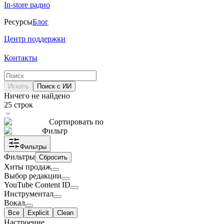
In-store радио
Ресурсы
Блог
Центр поддержки
Контакты
Искать
Поиск с ИИ
Ничего не найдено
25
строк
Сортировать по
Фильтр
Фильтры
Фильтры
Сбросить
Хиты продаж
Выбор редакции
YouTube Content ID
Инструментал
Вокал
Все
Explicit
Clean
Настроение