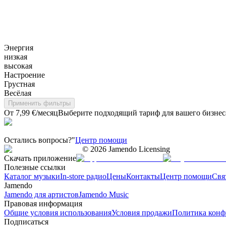
Энергия
низкая
высокая
Настроение
Грустная
Весёлая
Применить фильтры
От 7,99 €/месяц
Выберите подходящий тариф для вашего бизнес
Остались вопросы?"
Центр помощи
©
2026
Jamendo Licensing
Скачать приложение
Полезные ссылки
Каталог музыки
In-store радио
Цены
Контакты
Центр помощи
Свя
Jamendo
Jamendo для артистов
Jamendo Music
Правовая информация
Общие условия использования
Условия продажи
Политика конф
Подписаться