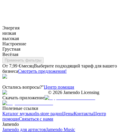
Энергия
низкая
высокая
Настроение
Грустная
Весёлая
Применить фильтры
От 7,99 €/месяц
Выберите подходящий тариф для вашего
бизнеса
Смотреть предложения!
Остались вопросы?"
Центр помощи
©
2026
Jamendo Licensing
Скачать приложение
Полезные ссылки
Каталог музыки
In-store радио
Цены
Контакты
Центр
помощи
Связаться с нами
Jamendo
Jamendo для артистов
Jamendo Music