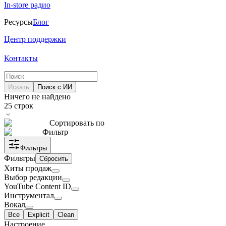
In-store радио
Ресурсы
Блог
Центр поддержки
Контакты
Искать
Поиск с ИИ
Ничего не найдено
25
строк
Сортировать по
Фильтр
Фильтры
Фильтры
Сбросить
Хиты продаж
Выбор редакции
YouTube Content ID
Инструментал
Вокал
Все
Explicit
Clean
Настроение