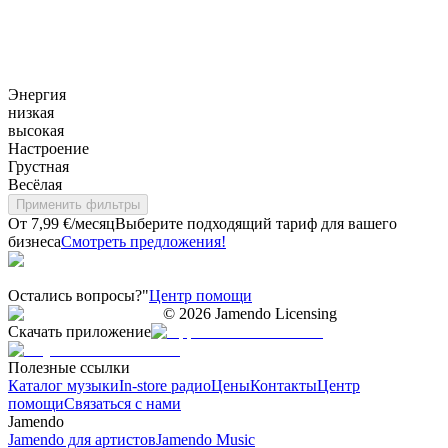
Энергия
низкая
высокая
Настроение
Грустная
Весёлая
Применить фильтры
От 7,99 €/месяц
Выберите подходящий тариф для вашего
бизнеса
Смотреть предложения!
Остались вопросы?"
Центр помощи
©
2026
Jamendo Licensing
Скачать приложение
Полезные ссылки
Каталог музыки
In-store радио
Цены
Контакты
Центр
помощи
Связаться с нами
Jamendo
Jamendo для артистов
Jamendo Music