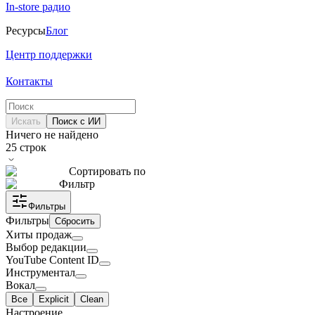
In-store радио
Ресурсы
Блог
Центр поддержки
Контакты
Искать
Поиск с ИИ
Ничего не найдено
25
строк
Сортировать по
Фильтр
Фильтры
Фильтры
Сбросить
Хиты продаж
Выбор редакции
YouTube Content ID
Инструментал
Вокал
Все
Explicit
Clean
Настроение