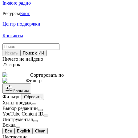
In-store радио
Ресурсы
Блог
Центр поддержки
Контакты
Искать
Поиск с ИИ
Ничего не найдено
25
строк
Сортировать по
Фильтр
Фильтры
Фильтры
Сбросить
Хиты продаж
Выбор редакции
YouTube Content ID
Инструментал
Вокал
Все
Explicit
Clean
Настроение