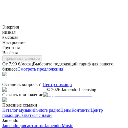
Энергия
низкая
высокая
Настроение
Грустная
Весёлая
Применить фильтры
От 7,99 €/месяц
Выберите подходящий тариф для вашего
бизнеса
Смотреть предложения!
Остались вопросы?"
Центр помощи
©
2026
Jamendo Licensing
Скачать приложение
Полезные ссылки
Каталог музыки
In-store радио
Цены
Контакты
Центр
помощи
Связаться с нами
Jamendo
Jamendo для артистов
Jamendo Music