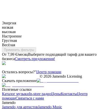
Энергия
низкая
высокая
Настроение
Грустная
Весёлая
Применить фильтры
От 7,99 €/месяц
Выберите подходящий тариф для вашего
бизнеса
Смотреть предложения!
Остались вопросы?"
Центр помощи
©
2026
Jamendo Licensing
Скачать приложение
Полезные ссылки
Каталог музыки
In-store радио
Цены
Контакты
Центр
помощи
Связаться с нами
Jamendo
Jamendo для артистов
Jamendo Music