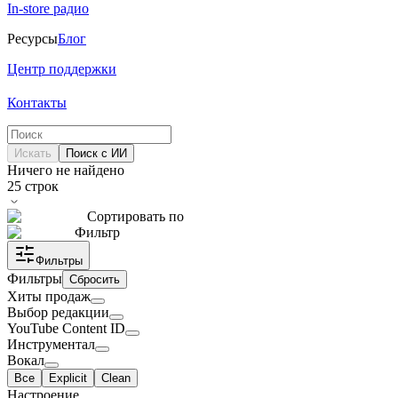
In-store радио
Ресурсы
Блог
Центр поддержки
Контакты
Искать
Поиск с ИИ
Ничего не найдено
25
строк
Сортировать по
Фильтр
Фильтры
Фильтры
Сбросить
Хиты продаж
Выбор редакции
YouTube Content ID
Инструментал
Вокал
Все
Explicit
Clean
Настроение