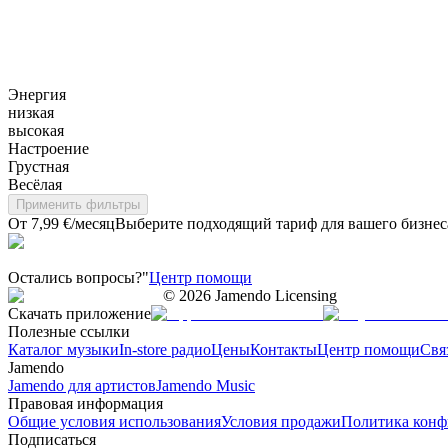
Энергия
низкая
высокая
Настроение
Грустная
Весёлая
Применить фильтры
От 7,99 €/месяц
Выберите подходящий тариф для вашего бизнес
Остались вопросы?"
Центр помощи
©
2026
Jamendo Licensing
Скачать приложение
Полезные ссылки
Каталог музыки
In-store радио
Цены
Контакты
Центр помощи
Свя
Jamendo
Jamendo для артистов
Jamendo Music
Правовая информация
Общие условия использования
Условия продажи
Политика конф
Подписаться