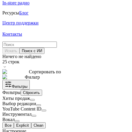
In-store радио
Ресурсы
Блог
Центр поддержки
Контакты
Искать
Поиск с ИИ
Ничего не найдено
25
строк
Сортировать по
Фильтр
Фильтры
Фильтры
Сбросить
Хиты продаж
Выбор редакции
YouTube Content ID
Инструментал
Вокал
Все
Explicit
Clean
Настроение