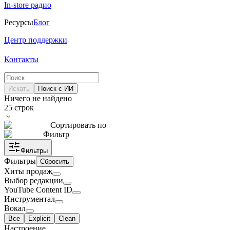
In-store радио
Ресурсы
Блог
Центр поддержки
Контакты
Искать
Поиск с ИИ
Ничего не найдено
25
строк
Сортировать по
Фильтр
Фильтры
Фильтры
Сбросить
Хиты продаж
Выбор редакции
YouTube Content ID
Инструментал
Вокал
Все
Explicit
Clean
Настроение