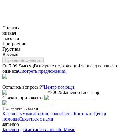
Энергия
низкая
высокая
Настроение
Грустная
Весёлая
Применить фильтры
От 7,99 €/месяц
Выберите подходящий тариф для вашего
бизнеса
Смотреть предложения!
Остались вопросы?"
Центр помощи
©
2026
Jamendo Licensing
Скачать приложение
Полезные ссылки
Каталог музыки
In-store радио
Цены
Контакты
Центр
помощи
Связаться с нами
Jamendo
Jamendo для артистов
Jamendo Music