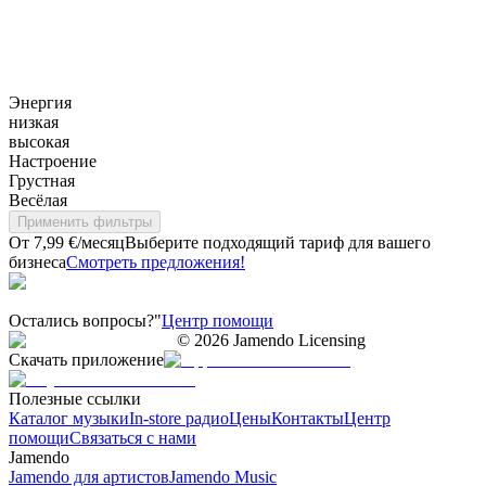
Энергия
низкая
высокая
Настроение
Грустная
Весёлая
Применить фильтры
От 7,99 €/месяц
Выберите подходящий тариф для вашего
бизнеса
Смотреть предложения!
Остались вопросы?"
Центр помощи
©
2026
Jamendo Licensing
Скачать приложение
Полезные ссылки
Каталог музыки
In-store радио
Цены
Контакты
Центр
помощи
Связаться с нами
Jamendo
Jamendo для артистов
Jamendo Music