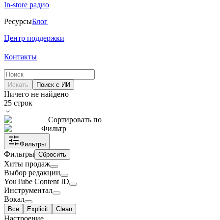
In-store радио
Ресурсы
Блог
Центр поддержки
Контакты
Искать
Поиск с ИИ
Ничего не найдено
25
строк
Сортировать по
Фильтр
Фильтры
Фильтры
Сбросить
Хиты продаж
Выбор редакции
YouTube Content ID
Инструментал
Вокал
Все
Explicit
Clean
Настроение