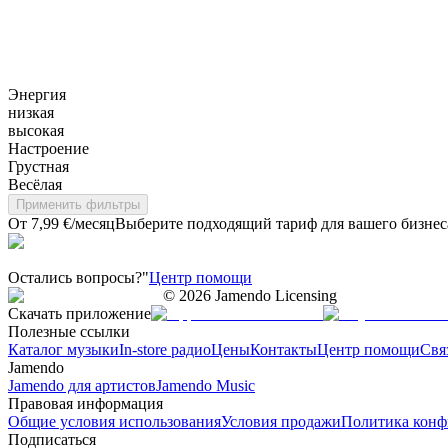
Энергия
низкая
высокая
Настроение
Грустная
Весёлая
Применить фильтры
От 7,99 €/месяц
Выберите подходящий тариф для вашего бизнес
Остались вопросы?"
Центр помощи
©
2026
Jamendo Licensing
Скачать приложение
Полезные ссылки
Каталог музыки
In-store радио
Цены
Контакты
Центр помощи
Свя
Jamendo
Jamendo для артистов
Jamendo Music
Правовая информация
Общие условия использования
Условия продажи
Политика конф
Подписаться