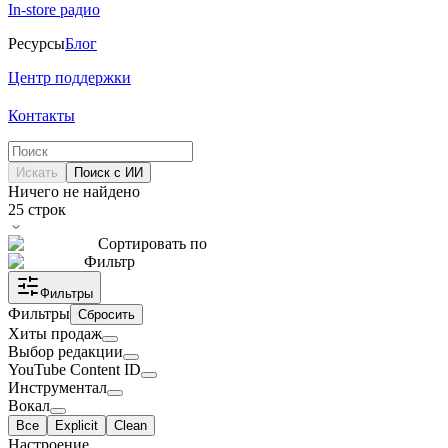
In-store радио
Ресурсы
Блог
Центр поддержки
Контакты
Искать
Поиск с ИИ
Ничего не найдено
25
строк
Сортировать по
Фильтр
Фильтры
Фильтры
Сбросить
Хиты продаж
Выбор редакции
YouTube Content ID
Инструментал
Вокал
Все
Explicit
Clean
Настроение