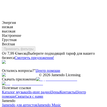
Энергия
низкая
высокая
Настроение
Грустная
Весёлая
Применить фильтры
От 7,99 €/месяц
Выберите подходящий тариф для вашего
бизнеса
Смотреть предложения!
Остались вопросы?"
Центр помощи
©
2026
Jamendo Licensing
Скачать приложение
Полезные ссылки
Каталог музыки
In-store радио
Цены
Контакты
Центр
помощи
Связаться с нами
Jamendo
Jamendo для артистов
Jamendo Music