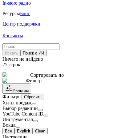
In-store радио
Ресурсы
Блог
Центр поддержки
Контакты
Искать
Поиск с ИИ
Ничего не найдено
25
строк
Сортировать по
Фильтр
Фильтры
Фильтры
Сбросить
Хиты продаж
Выбор редакции
YouTube Content ID
Инструментал
Вокал
Все
Explicit
Clean
Настроение