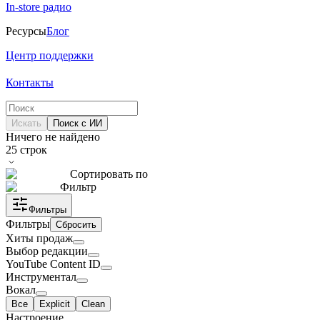
In-store радио
Ресурсы
Блог
Центр поддержки
Контакты
Искать
Поиск с ИИ
Ничего не найдено
25
строк
Сортировать по
Фильтр
Фильтры
Фильтры
Сбросить
Хиты продаж
Выбор редакции
YouTube Content ID
Инструментал
Вокал
Все
Explicit
Clean
Настроение