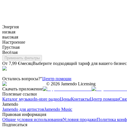
Энергия
низкая
высокая
Настроение
Грустная
Весёлая
Применить фильтры
От 7,99 €/месяц
Выберите подходящий тариф для вашего бизнес
Остались вопросы?"
Центр помощи
©
2026
Jamendo Licensing
Скачать приложение
Полезные ссылки
Каталог музыки
In-store радио
Цены
Контакты
Центр помощи
Свя
Jamendo
Jamendo для артистов
Jamendo Music
Правовая информация
Общие условия использования
Условия продажи
Политика конф
Подписаться