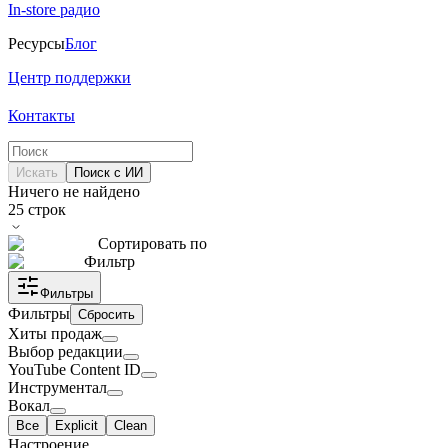
In-store радио
Ресурсы
Блог
Центр поддержки
Контакты
Искать
Поиск с ИИ
Ничего не найдено
25
строк
Сортировать по
Фильтр
Фильтры
Фильтры
Сбросить
Хиты продаж
Выбор редакции
YouTube Content ID
Инструментал
Вокал
Все
Explicit
Clean
Настроение