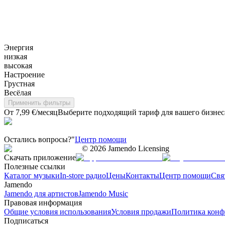
Энергия
низкая
высокая
Настроение
Грустная
Весёлая
Применить фильтры
От 7,99 €/месяц
Выберите подходящий тариф для вашего бизнес
Остались вопросы?"
Центр помощи
©
2026
Jamendo Licensing
Скачать приложение
Полезные ссылки
Каталог музыки
In-store радио
Цены
Контакты
Центр помощи
Свя
Jamendo
Jamendo для артистов
Jamendo Music
Правовая информация
Общие условия использования
Условия продажи
Политика конф
Подписаться